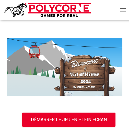
D
É
P
L
I
E
R
L
A
N
A
V
I
G
A
T
I
O
N
DÉMARRER LE JEU EN PLEIN ÉCRAN