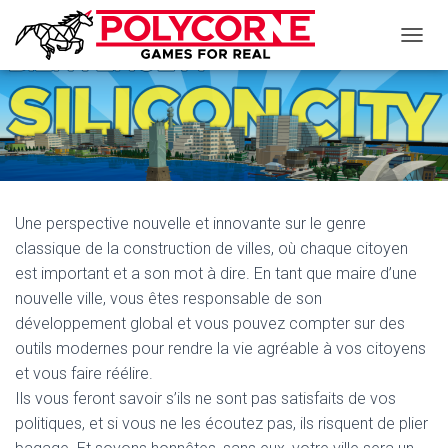
D
É
P
L
I
E
R
L
A
Une perspective nouvelle et innovante sur le genre
N
A
classique de la construction de villes, où chaque citoyen
V
est important et a son mot à dire. En tant que maire d’une
I
nouvelle ville, vous êtes responsable de son
G
A
développement global et vous pouvez compter sur des
T
outils modernes pour rendre la vie agréable à vos citoyens
I
et vous faire réélire.
O
N
Ils vous feront savoir s’ils ne sont pas satisfaits de vos
politiques, et si vous ne les écoutez pas, ils risquent de plier