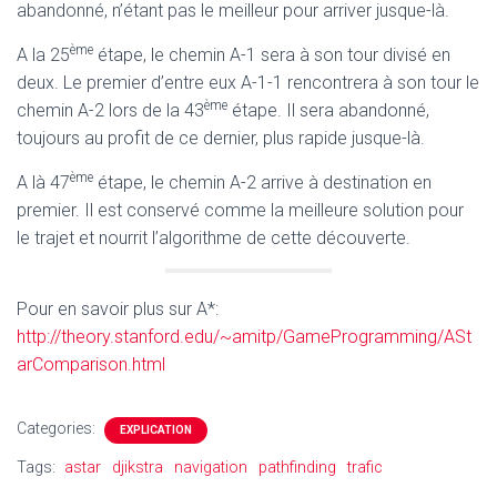
abandonné, n’étant pas le meilleur pour arriver jusque-là.
ème
A la 25
étape, le chemin A-1 sera à son tour divisé en
deux. Le premier d’entre eux A-1-1 rencontrera à son tour le
ème
chemin A-2 lors de la 43
étape. Il sera abandonné,
toujours au profit de ce dernier, plus rapide jusque-là.
ème
A là 47
étape, le chemin A-2 arrive à destination en
premier. Il est conservé comme la meilleure solution pour
le trajet et nourrit l’algorithme de cette découverte.
Pour en savoir plus sur A*:
http://theory.stanford.edu/~amitp/GameProgramming/ASt
arComparison.html
Categories:
EXPLICATION
Tags:
astar
djikstra
navigation
pathfinding
trafic