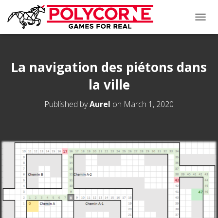
T
O
G
G
L
La navigation des piétons dans
E
la ville
N
A
V
Published by
Aurel
on
March 1, 2020
I
G
A
T
I
O
N