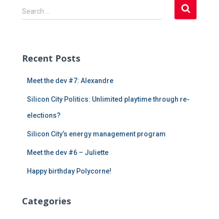
S
Search …
e
a
r
c
Recent Posts
h
f
Meet the dev #7: Alexandre
o
r
Silicon City Politics: Unlimited playtime through re-
:
elections?
Silicon City’s energy management program
Meet the dev #6 – Juliette
Happy birthday Polycorne!
Categories