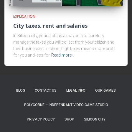
EXPLICATION
City taxes, rent and salaries
In Silicon city, your ajob as a mayor is to carefully
manage the taxes you will collect from your citizen and
their businesses. In short, high taxes means more profit
for you and less for
Read more…
BLOG
CONTACT US
LEGAL INFO
OUR GAMES
POLYCORNE – INDEPENDANT VIDEO GAME STUDIO
PRIVACY POLICY
SHOP
SILICON CITY