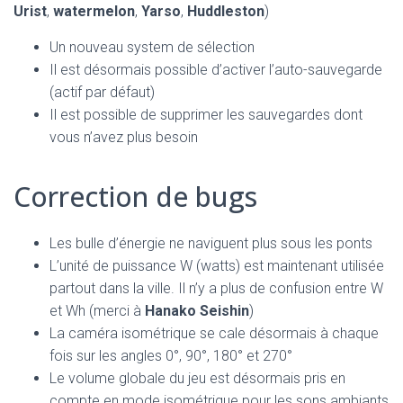
Urist
,
watermelon
,
Yarso
,
Huddleston
)
Un nouveau system de sélection
Il est désormais possible d’activer l’auto-sauvegarde
(actif par défaut)
Il est possible de supprimer les sauvegardes dont
vous n’avez plus besoin
Correction de bugs
Les bulle d’énergie ne naviguent plus sous les ponts
L’unité de puissance W (watts) est maintenant utilisée
partout dans la ville. Il n’y a plus de confusion entre W
et Wh (merci à
Hanako Seishin
)
La caméra isométrique se cale désormais à chaque
fois sur les angles 0°, 90°, 180° et 270°
Le volume globale du jeu est désormais pris en
compte en mode isométrique pour les sons ambiants