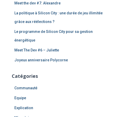
Meet the dev #7: Alexandre
h
e
La politique à Silicon City : une durée de jeu illimitée
r
grâce aux réélections ?
:
Le programme de Silicon City pour sa gestion
énergétique
Meet The Dev #6 – Juliette
Joyeux anniversaire Polycorne
Catégories
Communauté
Equipe
Explication