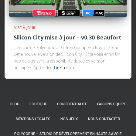
MISE-À-JOUR
Silicon City mise à jour – v0.30 Beaufort
L’équipe de Polycorne a été très occupée à travailler sur
cette nouvelle version de Silicon City… Et la voilà enfin! Un
pas de plus vers la disponibilité du jeu en version
anticipée ! Après des
Lire la suite…
BLOG
BOUTIQUE
CONFIDENTIALITÉ
FAISONS ÉQUIPE
MENTIONS LÉGALES
NOS JEUX
NOUS CONTACTER
POLYCORNE – STUDIO DE DÉVELOPPEMENT EN HAUTE SAVOIE