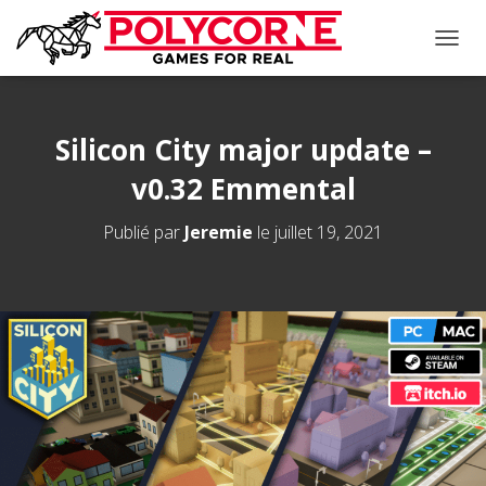
D
É
P
L
I
Silicon City major update –
E
v0.32 Emmental
R
L
A
Publié par
Jeremie
le
juillet 19, 2021
N
A
V
I
G
A
T
I
O
N